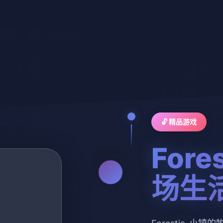
🔓 精品游戏
For
场生