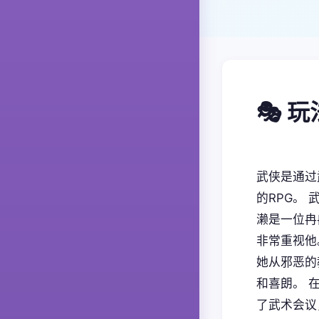
🎭 
武侠是通过
的RPG。
濑是一位冉
非常重视他
她从邪恶的
和喜朗。 
了武术会议