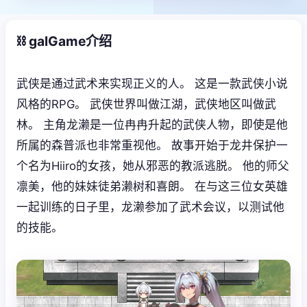
⛓️ galGame介绍
武侠是通过武术来实现正义的人。 这是一款武侠小说
风格的RPG。 武侠世界叫做江湖，武侠地区叫做武
林。 主角龙濑是一位冉冉升起的武侠人物，即使是他
所属的森普派也非常重视他。 故事开始于龙井保护一
个名为Hiiro的女孩，她从邪恶的教派逃脱。 他的师父
凛美，他的妹妹徒弟濑树和喜朗。 在与这三位女英雄
一起训练的日子里，龙濑参加了武术会议，以测试他
的技能。