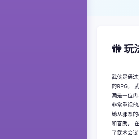
🚻 
武侠是通过
的RPG。
濑是一位冉
非常重视他
她从邪恶的
和喜朗。 
了武术会议