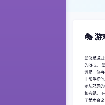
🎭 
武侠是通过
的RPG。
濑是一位冉
非常重视他
她从邪恶的
和喜朗。 
了武术会议