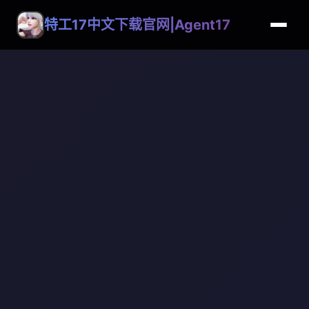
特工17中文下载官网|Agent17