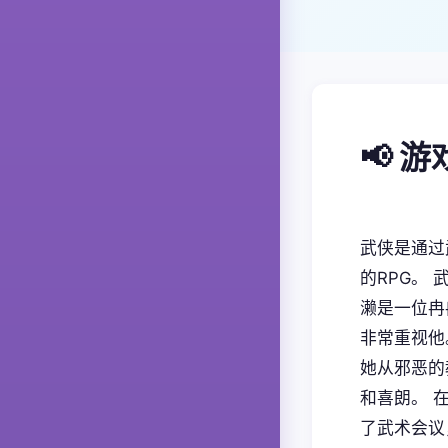
📢 
武侠是通过
的RPG。
濑是一位冉
非常重视他
她从邪恶的
和喜朗。 
了武术会议